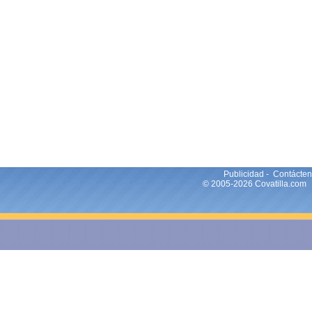
Publicidad
-
Contácte
© 2005-2026
Covatilla
.com 